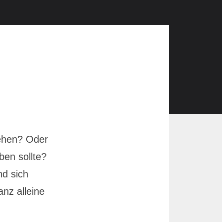
ehen? Oder
ben sollte?
nd sich
anz alleine