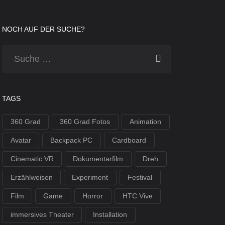
NOCH AUF DER SUCHE?
TAGS
360 Grad
360 Grad Fotos
Animation
Avatar
Backpack PC
Cardboard
Cinematic VR
Dokumentarfilm
Dreh
Erzählweisen
Experiment
Festival
Film
Game
Horror
HTC Vive
immersives Theater
Installation