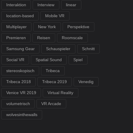
Interaktion
Interview
linear
location-based
Mobile VR
Multiplayer
New York
Perspektive
Premieren
Reisen
Roomscale
Samsung Gear
Schauspieler
Schnitt
Social VR
Spatial Sound
Spiel
stereoskopisch
Tribeca
Tribeca 2018
Tribeca 2019
Venedig
Venice VR 2019
Virtual Reality
volumetrisch
VR Arcade
wolvesinthewalls