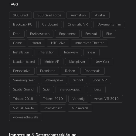
TAGS
360 Grad
360 Grad Fotos
Animation
Avatar
Backpack PC
Cardboard
Cinematic VR
Dokumentarfilm
Dreh
Erzählweisen
Experiment
Festival
Film
Game
Horror
HTC Vive
immersives Theater
Installation
Interaktion
Interview
linear
location-based
Mobile VR
Multiplayer
New York
Perspektive
Premieren
Reisen
Roomscale
Samsung Gear
Schauspieler
Schnitt
Social VR
Spatial Sound
Spiel
stereoskopisch
Tribeca
Tribeca 2018
Tribeca 2019
Venedig
Venice VR 2019
Virtual Reality
volumetrisch
VR Arcade
wolvesinthewalls
Impressum
&
Datenschutzerklärung