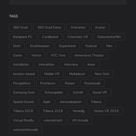
TAGS
360 Grad
360 Grad Fotos
Animation
Avatar
Backpack PC
Cardboard
Cinematic VR
Dokumentarfilm
Dreh
Erzählweisen
Experiment
Festival
Film
Game
Horror
HTC Vive
immersives Theater
Installation
Interaktion
Interview
linear
location-based
Mobile VR
Multiplayer
New York
Perspektive
Premieren
Reisen
Roomscale
Samsung Gear
Schauspieler
Schnitt
Social VR
Spatial Sound
Spiel
stereoskopisch
Tribeca
Tribeca 2018
Tribeca 2019
Venedig
Venice VR 2019
Virtual Reality
volumetrisch
VR Arcade
wolvesinthewalls