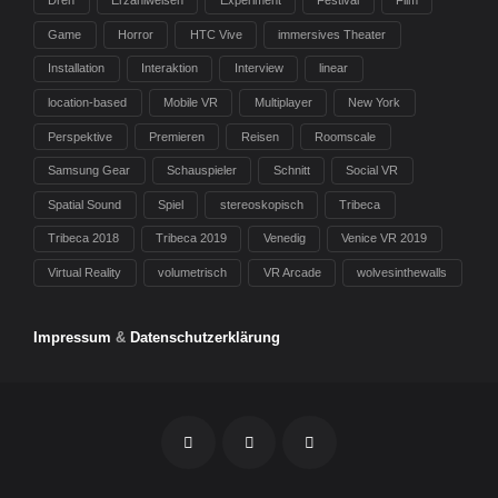
Dreh
Erzählweisen
Experiment
Festival
Film
Game
Horror
HTC Vive
immersives Theater
Installation
Interaktion
Interview
linear
location-based
Mobile VR
Multiplayer
New York
Perspektive
Premieren
Reisen
Roomscale
Samsung Gear
Schauspieler
Schnitt
Social VR
Spatial Sound
Spiel
stereoskopisch
Tribeca
Tribeca 2018
Tribeca 2019
Venedig
Venice VR 2019
Virtual Reality
volumetrisch
VR Arcade
wolvesinthewalls
Impressum
&
Datenschutzerklärung