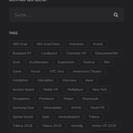
NOCH AUF DER SUCHE?
TAGS
360 Grad
360 Grad Fotos
Animation
Avatar
Backpack PC
Cardboard
Cinematic VR
Dokumentarfilm
Dreh
Erzählweisen
Experiment
Festival
Film
Game
Horror
HTC Vive
immersives Theater
Installation
Interaktion
Interview
linear
location-based
Mobile VR
Multiplayer
New York
Perspektive
Premieren
Reisen
Roomscale
Samsung Gear
Schauspieler
Schnitt
Social VR
Spatial Sound
Spiel
stereoskopisch
Tribeca
Tribeca 2018
Tribeca 2019
Venedig
Venice VR 2019