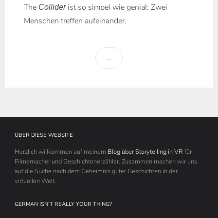
The
ist so simpel wie genial: Zwei
Collider
Menschen treffen aufeinander.
…
ÜBER DIESE WEBSITE
Herzlich willkommen auf meinem
Blog über Storytelling in VR
für
Filmemacher und Geschichtenerzähler. Zusammen machen wir uns
auf die Suche nach dem Geheimnis guter Geschichten in der
virtuellen Welt.
GERMAN ISN’T REALLY YOUR THING?