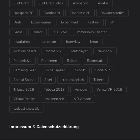
360 Grad
360 Grad Fotos
Animation
Avatar
Backpack PC
Cardboard
Cinematic VR
Dokumentarfilm
Dreh
Erzählweisen
Experiment
Festival
Film
Game
Horror
HTC Vive
immersives Theater
Installation
Interaktion
Interview
linear
location-based
Mobile VR
Multiplayer
New York
Perspektive
Premieren
Reisen
Roomscale
Samsung Gear
Schauspieler
Schnitt
Social VR
Spatial Sound
Spiel
stereoskopisch
Tribeca
Tribeca 2018
Tribeca 2019
Venedig
Venice VR 2019
Virtual Reality
volumetrisch
VR Arcade
wolvesinthewalls
Impressum
&
Datenschutzerklärung