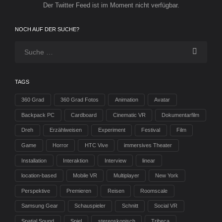
Der Twitter Feed ist im Moment nicht verfügbar.
NOCH AUF DER SUCHE?
TAGS
360 Grad
360 Grad Fotos
Animation
Avatar
Backpack PC
Cardboard
Cinematic VR
Dokumentarfilm
Dreh
Erzählweisen
Experiment
Festival
Film
Game
Horror
HTC Vive
immersives Theater
Installation
Interaktion
Interview
linear
location-based
Mobile VR
Multiplayer
New York
Perspektive
Premieren
Reisen
Roomscale
Samsung Gear
Schauspieler
Schnitt
Social VR
Spatial Sound
Spiel
stereoskopisch
Tribeca