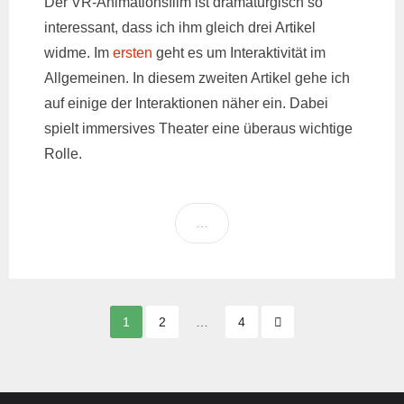
Der VR-Animationsfilm ist dramaturgisch so
interessant, dass ich ihm gleich drei Artikel
widme. Im
ersten
geht es um Interaktivität im
Allgemeinen. In diesem zweiten Artikel gehe ich
auf einige der Interaktionen näher ein. Dabei
spielt immersives Theater eine überaus wichtige
Rolle.
…
Seitennummerierung
1
2
…
4
der
Beiträge