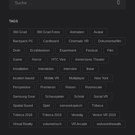
TAGS
360 Grad
360 Grad Fotos
Animation
Avatar
Backpack PC
Cardboard
Cinematic VR
Dokumentarfilm
Dreh
Erzählweisen
Experiment
Festival
Film
Game
Horror
HTC Vive
immersives Theater
Installation
Interaktion
Interview
linear
location-based
Mobile VR
Multiplayer
New York
Perspektive
Premieren
Reisen
Roomscale
Samsung Gear
Schauspieler
Schnitt
Social VR
Spatial Sound
Spiel
stereoskopisch
Tribeca
Tribeca 2018
Tribeca 2019
Venedig
Venice VR 2019
Virtual Reality
volumetrisch
VR Arcade
wolvesinthewalls