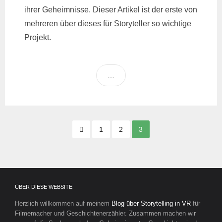
ihrer Geheimnisse. Dieser Artikel ist der erste von
mehreren über dieses für Storyteller so wichtige
Projekt.
…
Seitennummerierung
1
2
3
der
Beiträge
ÜBER DIESE WEBSITE
Herzlich willkommen auf meinem
Blog über Storytelling in VR
für
Filmemacher und Geschichtenerzähler. Zusammen machen wir