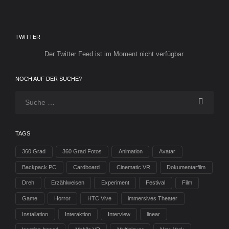
TWITTER
Der Twitter Feed ist im Moment nicht verfügbar.
NOCH AUF DER SUCHE?
TAGS
360 Grad
360 Grad Fotos
Animation
Avatar
Backpack PC
Cardboard
Cinematic VR
Dokumentarfilm
Dreh
Erzählweisen
Experiment
Festival
Film
Game
Horror
HTC Vive
immersives Theater
Installation
Interaktion
Interview
linear