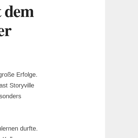
t dem
er
große Erfolge.
st Storyville
esonders
lernen durfte.