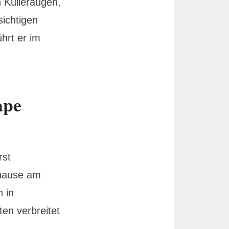
n Kulleraugen,
ichtigen
hrt er im
ape
rst
uhause am
n in
ten verbreitet