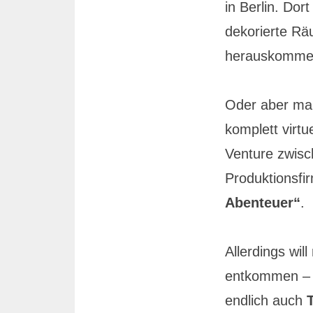
in Berlin. Dor
dekorierte Rä
herauskommen
Oder aber man 
komplett virtue
Venture zwisc
Produktionsf
Abenteuer“
.
Allerdings wil
entkommen – da
endlich auch
T