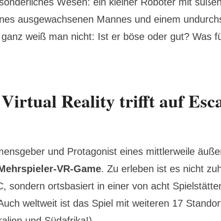
 sonderliches Wesen: ein kleiner Roboter mit süße
ines ausgewachsenen Mannes und einem undurchs
 ganz weiß man nicht: Ist er böse oder gut? Was fü
Virtual Reality trifft auf Esc
mensgeber und Protagonist eines mittlerweile äuße
Mehrspieler-VR-Game
. Zu erleben ist es nicht z
 sondern ortsbasiert in einer von acht Spielstätte
uch weltweit ist das Spiel mit weiteren 17 Standor
ralien und Südafrika!).