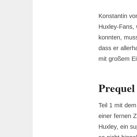
Konstantin v
Huxley-Fans, w
konnten, muss
dass er aller
mit großem Eif
Prequel
Teil 1 mit d
einer fernen 
Huxley, ein s