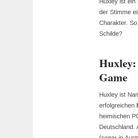
Huxley ist ein
der Stimme e
Charakter. So
Schilde?
Huxley: 
Game
Huxley ist Na
erfolgreichen
heimischen PC,
Deutschland. A
(sogar in Aust