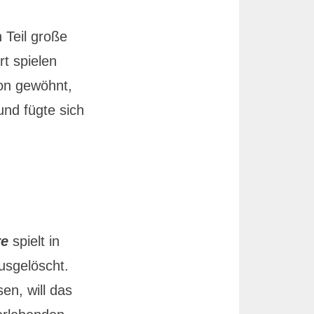
 Teil große
rt spielen
hon gewöhnt,
nd fügte sich
re
spielt in
usgelöscht.
en, will das