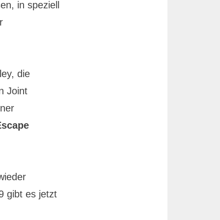
n, in speziell
r
ey, die
in Joint
iner
 Escape
 wieder
 gibt es jetzt