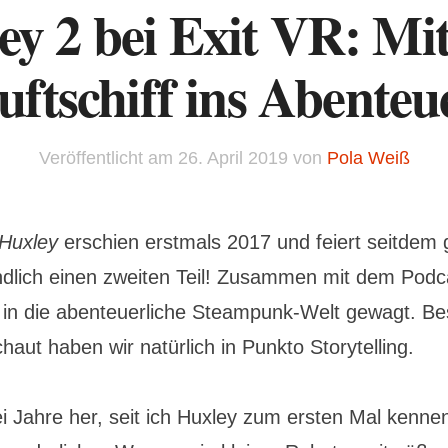
ey 2 bei Exit VR: Mi
uftschiff ins Abenteu
Veröffentlicht am
26. April 2019
von
Pola Weiß
Huxley
erschien erstmals 2017 und feiert seitdem 
ndlich einen zweiten Teil! Zusammen mit dem Podca
 in die abenteuerliche Steampunk-Welt gewagt. B
aut haben wir natürlich in Punkto Storytelling.
i Jahre her, seit ich Huxley zum ersten Mal kennen