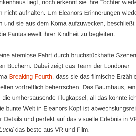
nkenhaus liegt, noch erkennt sie ihre Tochter wied
ch nicht aufhalten. Um Eleanors Erinnerungen wiede
en und sie aus dem Koma aufzuwecken, beschließt s
ie Fantasiewelt ihrer Kindheit zu begleiten.
t eine atemlose Fahrt durch bruchstückhafte Szene
en Büchern. Dabei zeigt das Team der Londoner
irma
Breaking Fourth
, dass sie das filmische Erzähl
lten vortrefflich beherrschen. Das Baumhaus, ein
, die umhersausende Flugkapsel, all das konnte ic
e bunte Welt in Eleanors Kopf ist abwechslungsreic
r Details und perfekt auf das visuelle Erlebnis in 
Lucid
das beste aus VR und Film.