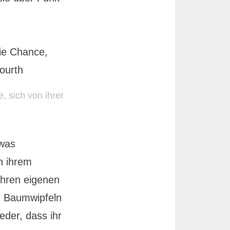
 sich von ihrer
twas
n ihrem
 ihren eigenen
n Baumwipfeln
eder, dass ihr