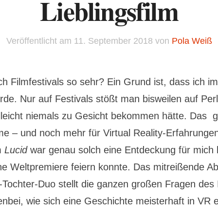
Lieblingsfilm
Veröffentlicht am
11. September 2018
von
Pola Weiß
h Filmfestivals so sehr? Ein Grund ist, dass ich 
rde. Nur auf Festivals stößt man bisweilen auf Per
lleicht niemals zu Gesicht bekommen hätte. Das gil
lme – und noch mehr für Virtual Reality-Erfahrunge
m
Lucid
war genau solch eine Entdeckung für mich 
ne Weltpremiere feiern konnte. Das mitreißende A
-Tochter-Duo stellt die ganzen großen Fragen des
enbei, wie sich eine Geschichte meisterhaft in VR e