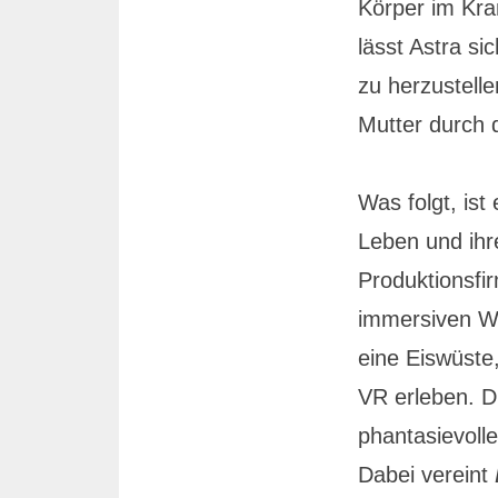
Körper im Kra
lässt Astra si
zu herzustell
Mutter durch d
Was folgt, is
Leben und ihr
Produktionsf
immersiven We
eine Eiswüste
VR erleben. Di
phantasievolle
Dabei vereint