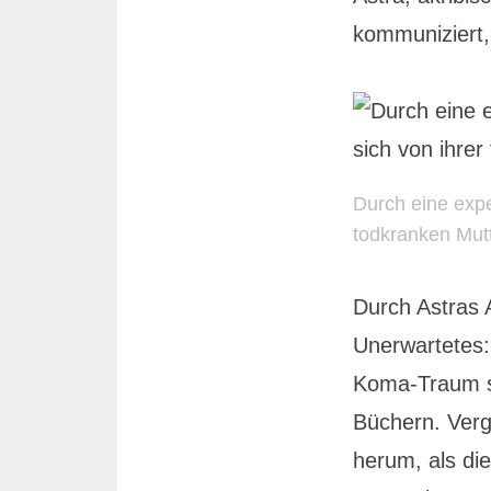
kommuniziert,
Durch eine expe
todkranken Mut
Durch Astras 
Unerwartetes:
Koma-Traum sch
Büchern. Verg
herum, als die