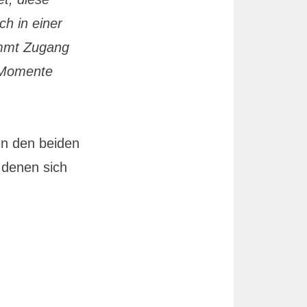
h in einer
ommt Zugang
n Momente
en den beiden
 denen sich