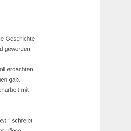
ie Geschichte
end geworden.
oll erdachten
gen gab.
narbeit mit
en.“
schreibt
t, diese