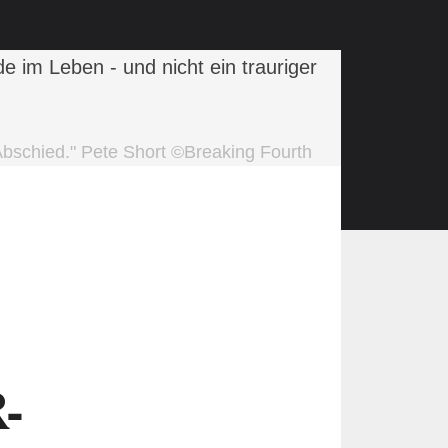
 Abschied." Pete Short ©Breaking Fourth
-