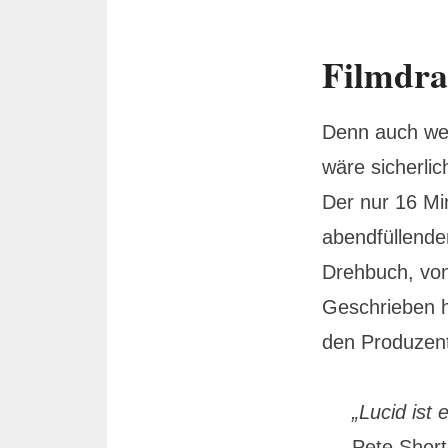
Filmdra
Denn auch wen
wäre sicherlic
Der nur 16 Min
abendfüllender
Drehbuch, von
Geschrieben h
den Produzente
„Lucid ist
Pete Short