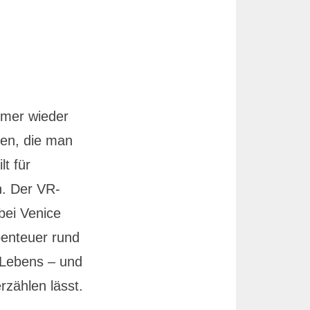
immer wieder
len, die man
t für
n. Der VR-
bei Venice
benteuer rund
 Lebens – und
rzählen lässt.