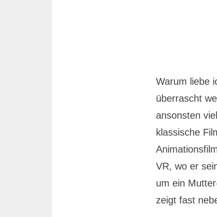
Warum liebe ic
überrascht we
ansonsten vie
klassische Fi
Animationsfil
VR, wo er sei
um ein Mutter
zeigt fast neb