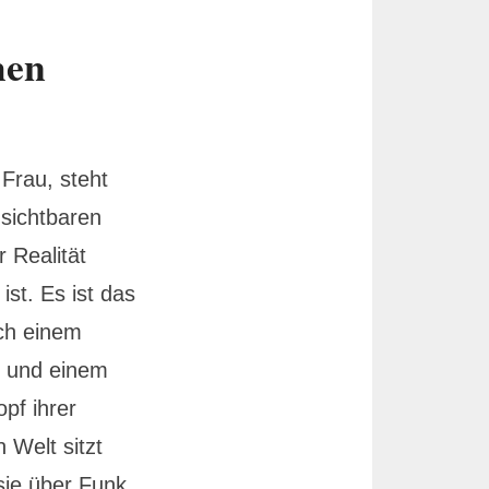
hen
 Frau, steht
nsichtbaren
r Realität
ist. Es ist das
ach einem
e und einem
pf ihrer
 Welt sitzt
sie über Funk