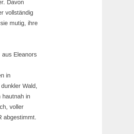
er. Davon
r vollständig
ie mutig, ihre
n aus Eleanors
en in
 dunkler Wald,
h hautnah in
h, voller
VR abgestimmt.